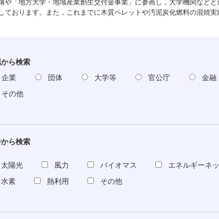
構や「地方大学・地域産業創生交付金事業」に参画し，大学機関などと
しております。また，これまでに木質ペレットや汚泥炭化燃料の混焼実
属から検索
企業
団体
大学等
官公庁
金融
その他
件から検索
太陽光
風力
バイオマス
エネルギーネ
水素
熱利用
その他