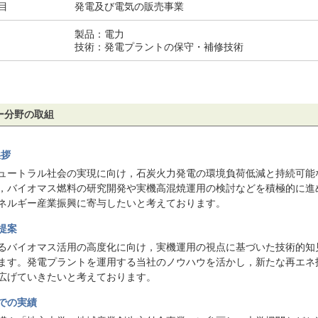
目
発電及び電気の販売事業
製品：電力
技術：発電プラントの保守・補修技術
ー分野の取組
挨拶
ュートラル社会の実現に向け，石炭火力発電の環境負荷低減と持続可能な
，バイオマス燃料の研究開発や実機高混焼運用の検討などを積極的に進
ネルギー産業振興に寄与したいと考えております。
提案
るバイオマス活用の高度化に向け，実機運用の視点に基づいた技術的知
ます。発電プラントを運用する当社のノウハウを活かし，新たな再エネ
広げていきたいと考えております。
での実績