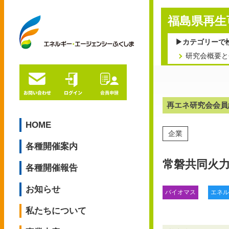
福島県再生
研究会概要と
再エネ研究会会員
HOME
企業
各種開催案内
常磐共同火
各種開催報告
お知らせ
バイオマス
エネル
私たちについて