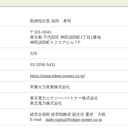
取締役社長 浴田 孝司
〒101-0041
東京都 千代田区 神田須田町1丁目1番地
神田須田町スクエアビル７F
229
03-3256-5411
https://www.joban-power.co.jp/
常磐火力産業株式会社
東京電力エナジーパートナー株式会社
東北電力株式会社
経営企画部 経営戦略室 副主任 夏井 大樹
E-mail
daiki-natsui@joban-power.co.jp