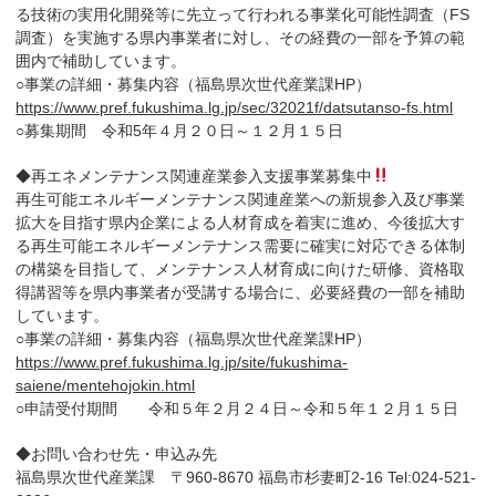
る技術の実用化開発等に先立って行われる事業化可能性調査（FS
調査）を実施する県内事業者に対し、その経費の一部を予算の範
囲内で補助しています。
○事業の詳細・募集内容（福島県次世代産業課HP）
https://www.pref.fukushima.lg.jp/sec/32021f/datsutanso-fs.html
○募集期間 令和5年４月２０日～１２月１５日
◆再エネメンテナンス関連産業参入支援事業募集中
再生可能エネルギーメンテナンス関連産業への新規参入及び事業
拡大を目指す県内企業による人材育成を着実に進め、今後拡大す
る再生可能エネルギーメンテナンス需要に確実に対応できる体制
の構築を目指して、メンテナンス人材育成に向けた研修、資格取
得講習等を県内事業者が受講する場合に、必要経費の一部を補助
しています。
○事業の詳細・募集内容（福島県次世代産業課HP）
https://www.pref.fukushima.lg.jp/site/fukushima-
saiene/mentehojokin.html
○申請受付期間 令和５年２月２４日～令和５年１２月１５日
◆お問い合わせ先・申込み先
福島県次世代産業課 〒960-8670 福島市杉妻町2-16 Tel:024-521-