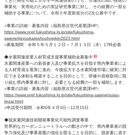
てきた再生可能エネルギー関連技術のうち、市場性の高い技術の
事業化・実用化のための実証研究事業に対し、その経費の一部を
補助する事業について、令和５年度新規分の2次公募中です。
○事業の詳細・募集内容（福島県次世代産業課HP）
https://www.pref.fukushima.lg.jp/site/fukushima-
saiene/jigyoukajisshouhojokin2023.html
○募集期間 令和５年５月１２日～７月１３日（木）17時必着
◆水素関連産業人材育成支援事業補助金募集中
水素関連産業への新規参入及び事業拡大を目指す県内事業者によ
る人材育成を着実に進め、今後拡大する水素関連市場に確実に対
応できる体制を構築することを目的として、研修や資格取得に取
り組む県内事業者に対し、必要となる経費の一部を補助します。
○事業の詳細・募集内容（福島県次世代産業課HP）
https://www.pref.fukushima.lg.jp/site/fukushima-saiene/suiso-
jinzai.html
○申請受付期間 令和5年４月3日～12月15日
◆脱炭素関連技術開発事業化可能性調査事業
世界的なカーボンニュートラルへの動きの中で、県内事業者の競
争力強化及び事業基盤の強化を図ることを目的に、脱炭素に資す