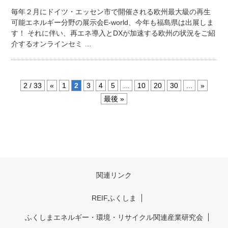
毎年２月にドイツ・エッセン市で開催される欧州最大級の再生
可能エネルギー分野の展示会E-world、今年も福島県は出展しま
す！ それに伴い、再エネ導入とDXが加速する欧州の状況をご紹
介するオンラインセミ …
2 / 33
«
1
2
3
4
5
...
10
20
30
...
»
最後 »
関連リンク
REIFふくしま
ふくしまエネルギー・環境・リサイクル関連産業研究会