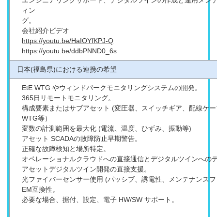
エンジニアリングサポート、デジタルツインの作成と運用メン
ィン
グ
会社紹介ビデオ
https://youtu.be/HaIOYfKPJ-Q
https://youtu.be/ddbPNND0_6s
日本(福島県)における
連携の希望
EtE WTG やウィンドパークモニタリングシステムの開発。
365日リモートモニタリング。
構成要素またはサブアセット (変圧器、スイッチギア、配線ケ
WTG等）
変数の計測範囲を最大化 (電流、温度、ひずみ、振動等)
アセット SCADAの故障防止早期警告。
正確な故障検知と場所特定。
オペレーショナルクラウドへの直接通信とデジタルツインへの
アセットデジタルツイン開発の直接支援。
光ファイバーセンサー使用 (パッシブ、誘電性、メンテナンス
EM互換性。
必要な場合、据付、設定、電子 HW/SW サポート。