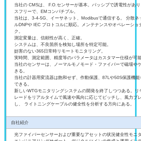
当社の CMSは、 F.O.センサーが基本。パッシブで誘電性があ
スフリーで、EMコンパチブル。
当社は、3-4-5G、イーサネット、Modibusで通信する。 分
ルDNPや IEC プロトコルに順応。メンテナンスやオペレーシ
ク。
測定変量は、信頼性が高く、正確。
システムは、不良箇所を検知し場所を特定可能。
妨害のない365日常時リモートモニタリング。
実時間、測定範囲、精度等のパラメータはカスタマー仕様が可
当社のセンサーは、ノーマルモノモード・ファイバーで磁場や
きる。
当社の計器用変流器は飽和せず、作動保護、87Lや50S保護機
できる。
新しいWTGモニタリングシステムの開発を終了しつつある。リ
レードをリアルタイムで風速や風向に応じてピッチし、風力ブ
し、 ライトニングケーブルの健全性を分析する方向にある。
自社紹介
光ファイバーセンサーおよび重要なアセットの状況健全性モニタ