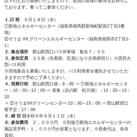
以下のとおり開催いたしますので、会員の皆様の参加をお待ちし
ております。奮ってご参加ください。
１.日 程
９月１８日（水）
①新地エネルギーセンター（福島県相馬郡新地町駅前2丁目3番
地）
②そうま IHI グリーンエネルギーセンター（福島県相馬市2丁目1-
1）
２. 集合場所
郡山駅西口バス停車場 集合７：５０
３. 参加定員
２５名（先着順、定員になり次第締切り）※貸切大
型バス利用
※現地集合も募集いたしますが、バス利用者を優先させていただ
きますので予めご了承ください。
４. 視察行程
郡山駅西口発：8：00 ⇒ ①新地エネルギーセンタ
ー：10：30～12：00 ⇒ 昼食（浜の駅 松川浦）：12：25～13：
10
⇒ ②そうまIHIグリーンセンター:13：30～15：00 ⇒ 郡山駅西口
着予定：17：00
５. 締 切 日
令和６年９月１１日（水）
６. 参加費用
２，０００円 ※別途①新地エネルギーセンターの
施設見学料：１，０００円が必要となります。※昼食代は、各自
負担。