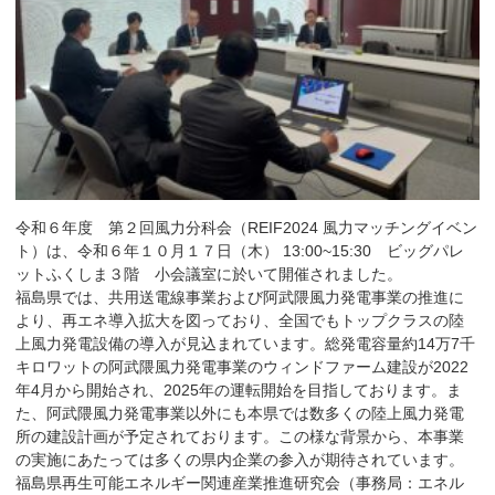
令和６年度 第２回風力分科会（REIF2024 風力マッチングイベン
ト）は、令和６年１０月１７日（木） 13:00~15:30 ビッグパレ
ットふくしま３階 小会議室に於いて開催されました。
福島県では、共用送電線事業および阿武隈風力発電事業の推進に
より、再エネ導入拡大を図っており、全国でもトップクラスの陸
上風力発電設備の導入が見込まれています。総発電容量約14万7千
キロワットの阿武隈風力発電事業のウィンドファーム建設が2022
年4月から開始され、2025年の運転開始を目指しております。ま
た、阿武隈風力発電事業以外にも本県では数多くの陸上風力発電
所の建設計画が予定されております。この様な背景から、本事業
の実施にあたっては多くの県内企業の参入が期待されています。
福島県再生可能エネルギー関連産業推進研究会（事務局：エネル