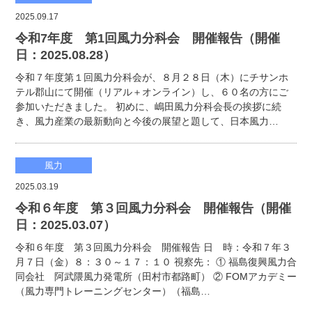
2025.09.17
令和7年度 第1回風力分科会 開催報告（開催
日：2025.08.28）
令和７年度第１回風力分科会が、８月２８日（木）にチサンホ
テル郡山にて開催（リアル＋オンライン）し、６０名の方にご
参加いただきました。 初めに、嶋田風力分科会長の挨拶に続
き、風力産業の最新動向と今後の展望と題して、日本風力…
風力
2025.03.19
令和６年度 第３回風力分科会 開催報告（開催
日：2025.03.07）
令和６年度 第３回風力分科会 開催報告 日 時：令和７年３
月７日（金）８：３０～１７：１０ 視察先： ① 福島復興風力合
同会社 阿武隈風力発電所（田村市都路町） ② FOMアカデミー
（風力専門トレーニングセンター）（福島…