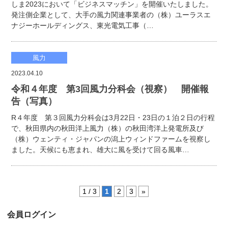
しま2023において「ビジネスマッチン」を開催いたしました。
発注側企業として、大手の風力関連事業者の（株）ユーラスエ
ナジーホールディングス、東光電気工事（…
風力
2023.04.10
令和４年度 第3回風力分科会（視察） 開催報
告（写真）
R４年度 第３回風力分科会は3月22日・23日の１泊２日の行程
で、秋田県内の秋田洋上風力（株）の秋田湾洋上発電所及び
（株）ウェンティ・ジャパンの潟上ウィンドファームを視察し
ました。天候にも恵まれ、雄大に風を受けて回る風車…
1 / 3
1
2
3
»
会員ログイン