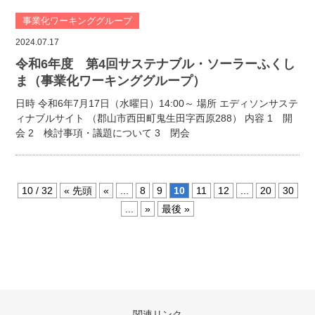
事業化ワーキンググループ
2024.07.17
令和6年度 第4回サステナブル・ソーラーふくし
ま（事業化ワーキンググループ）
日時 令和6年7月17日（水曜日）14:00～ 場所 エディソンサステ
ィナブルサイト （郡山市西田町鬼生田字西原288） 内容 1 開
会 2 検討事項・議題について 3 閉会
10 / 32
« 先頭
«
...
8
9
10
11
12
...
20
30
...
»
最後 »
関連リンク