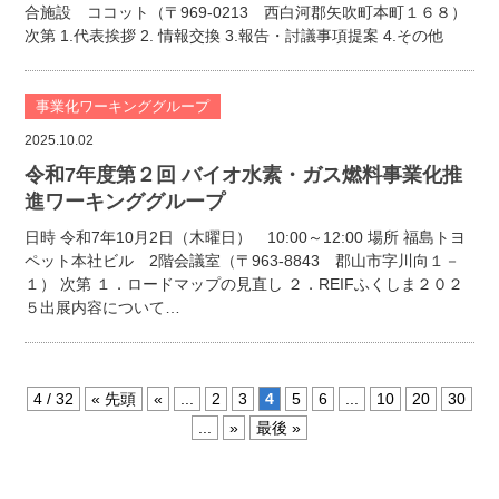
合施設 ココット（〒969-0213 西白河郡矢吹町本町１６８）
次第 1.代表挨拶 2. 情報交換 3.報告・討議事項提案 4.その他
事業化ワーキンググループ
2025.10.02
令和7年度第２回 バイオ水素・ガス燃料事業化推
進ワーキンググループ
日時 令和7年10月2日（木曜日） 10:00～12:00 場所 福島トヨ
ペット本社ビル 2階会議室（〒963-8843 郡山市字川向１－
１） 次第 １．ロードマップの見直し ２．REIFふくしま２０２
５出展内容について…
4 / 32
« 先頭
«
...
2
3
4
5
6
...
10
20
30
...
»
最後 »