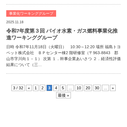
事業化ワーキンググループ
2025.11.18
令和7年度第３回 バイオ水素・ガス燃料事業化推
進ワーキンググループ
日時 令和7年11月18日（火曜日） 10:30～12:20 場所 福島トヨ
ペット株式会社 ＢＰセンター棟2 階研修室（〒963-8843 郡
山市字川向１－１） 次第 １．幹事企業あいさつ ２．経済性評価
結果について（三…
3 / 32
«
1
2
3
4
5
...
10
20
30
...
»
最後 »