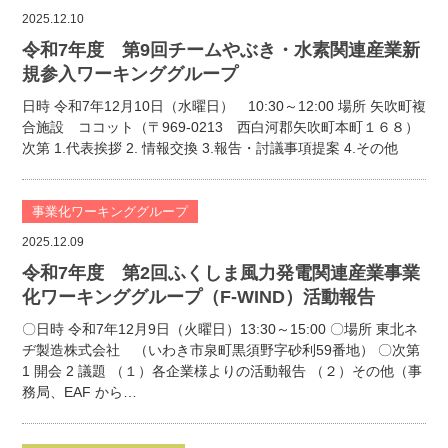
2025.12.10
令和7年度 第9回チームやぶき・水素関連産業新
規参入ワーキンググループ
日時 令和7年12月10日（水曜日） 10:30～12:00 場所 矢吹町複
合施設 ココット（〒969-0213 西白河郡矢吹町本町１６８）
次第 1.代表挨拶 2. 情報交換 3.報告・討議事項提案 4.その他
事業化ワーキンググループ
2025.12.09
令和7年度 第2回ふくしま風力発電関連産業事業
化ワーキンググループ（F-WIND）活動報告
〇日時 令和7年12月9日（火曜日）13:30～15:00 〇場所 東北ネ
ヂ製造株式会社 （いわき市泉町黒須野字砂利59番地） 〇次第
1 開会 2 議題 （１）各企業様よりの活動報告 （２）その他（事
務局、EAF から…